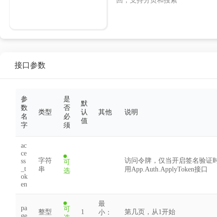
回，支持分页和搜索
接口参数
参
是
默
数
否
类型
认
其他
说明
名
必
值
字
须
ac
ce
字符
访问令牌，仅当开启签名验证
ss
可
_t
串
用App.Auth.ApplyToken接口
选
ok
en
最
pa
可
整型
1
第几页，从1开始
小：
ge