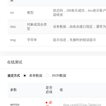
果
状态码，200表示成功，4xx表示客
ret
整型
器错误
对象或混合类
data
业务数据，由各自接口指定，通常为
型
msg
字符串
提示信息，失败时的错误提示
在线测试
表单数据
JSON数据
提交方式
是否
参数
值
必须
必
service