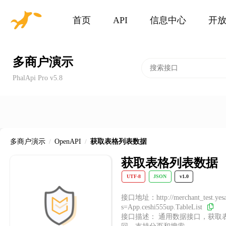
首页
API
信息中心
开
多商户演示
PhalApi Pro v5.8
多商户演示
/
OpenAPI
/
获取表格列表数据
获取表格列表数据
UTF-8
JSON
v1.0
接口地址：http://merchant_test.yesap
s=App.ceshi555up.TableList
接口描述： 通用数据接口，获取