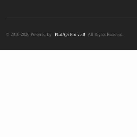
© 2018-2026 Powered By
PhalApi Pro v5.8
All Rights Reserved.