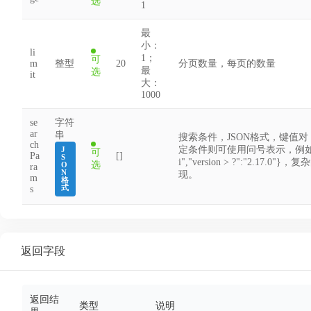
选
1
最
小：
li
1；
可
m
整型
20
分页数量，每页的数量
最
选
it
大：
1000
se
字符
ar
串
搜索条件，JSON格式，键值
ch
定条件则可使用问号表示，例如：{"us
J
可
Pa
[]
S
i","version > ?":"2.17
选
O
ra
N
现。
m
格
式
s
返回字段
返回结
类型
说明